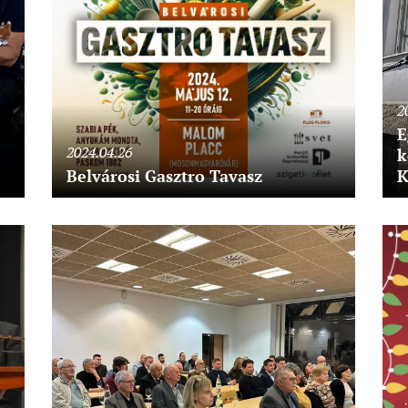
2
E
2024.04.26
k
Belvárosi Gasztro Tavasz
K