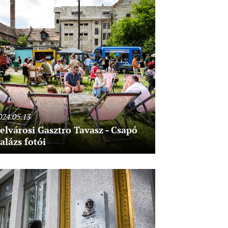
024.05.13
elvárosi Gasztro Tavasz - Csapó
alázs fotói