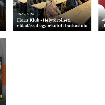
2023.02.18
2
Floris Klub - Helytörténeti
előadással egybekötött borkóstoló
I