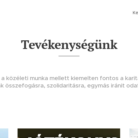
Ke
Tevékenységünk
 közéleti munka mellett kiemelten fontos a kari
k összefogásra, szolidaritásra, egymás iránit oda