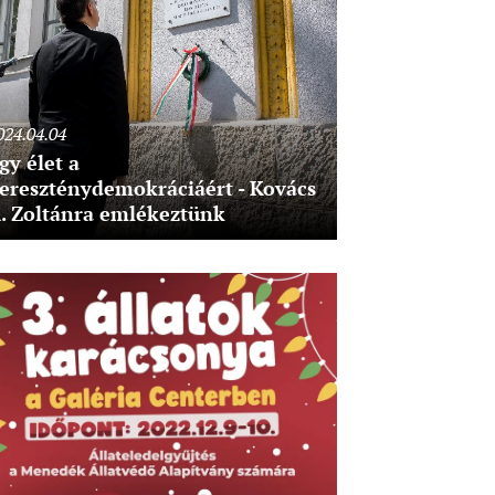
024.04.04
gy élet a
ereszténydemokráciáért - Kovács
. Zoltánra emlékeztünk