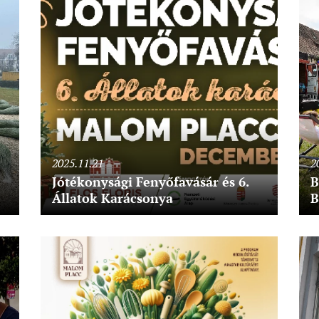
2025.11.21
2
Jótékonysági Fenyőfavásár és 6.
B
Állatok Karácsonya
B