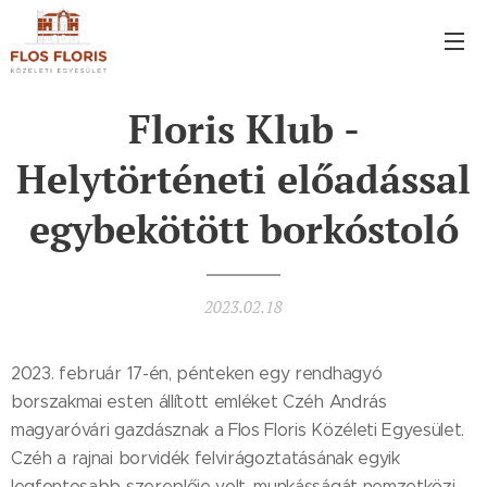
Floris Klub -
Helytörténeti előadással
egybekötött borkóstoló
2023.02.18
2023. február 17-én, pénteken egy rendhagyó
borszakmai esten állított emléket Czéh András
magyaróvári gazdásznak a Flos Floris Közéleti Egyesület.
Czéh a rajnai borvidék felvirágoztatásának egyik
legfontosabb szereplője volt, munkásságát nemzetközi