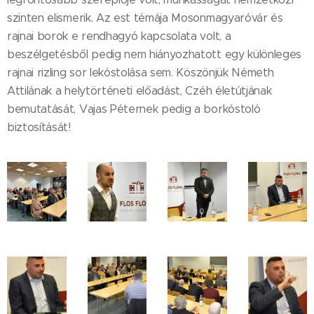
szinten elismerik. Az est témája Mosonmagyaróvár és
rajnai borok e rendhagyó kapcsolata volt, a
beszélgetésből pedig nem hiányozhatott egy különleges
rajnai rizling sor lekóstolása sem. Köszönjük Németh
Attilának a helytörténeti előadást, Czéh életútjának
bemutatását, Vajas Péternek pedig a borkóstoló
biztosítását!