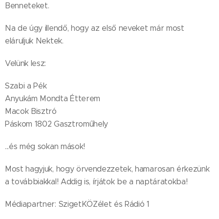
Benneteket.
Na de úgy illendő, hogy az első neveket már most
eláruljuk Nektek.
Velünk lesz:
Szabi a Pék
Anyukám Mondta Étterem
Macok Bisztró
Páskom 1802 Gasztroműhely
...és még sokan mások!
Most hagyjuk, hogy örvendezzetek, hamarosan érkezünk
a továbbiakkal! Addig is, írjátok be a naptáratokba!
Médiapartner: SzigetKÖZélet és Rádió 1