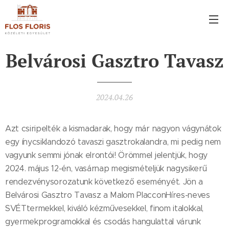
Belvárosi Gasztro Tavasz
2024.04.26
Azt csiripelték a kismadarak, hogy már nagyon vágynátok
egy ínycsiklandozó tavaszi gasztrokalandra, mi pedig nem
vagyunk semmi jónak elrontói! Örömmel jelentjük, hogy
2024. május 12-én, vasárnap megismételjük nagysikerű
rendezvénysorozatunk következő eseményét. Jön a
Belvárosi Gasztro Tavasz a Malom PlacconHíres-neves
SVÉTtermekkel, kiváló kézművesekkel, finom italokkal,
gyermekprogramokkal és csodás hangulattal várunk