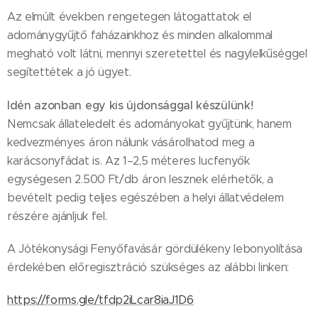
Az elmúlt években rengetegen látogattatok el
adománygyűjtő faházainkhoz és minden alkalommal
megható volt látni, mennyi szeretettel és nagylelkűséggel
segítettétek a jó ügyet.
Idén azonban egy kis újdonsággal készülünk!
Nemcsak állateledelt és adományokat gyűjtünk, hanem
kedvezményes áron nálunk vásárolhatod meg a
karácsonyfádat is. Az 1–2,5 méteres lucfenyők
egységesen 2.500 Ft/db áron lesznek elérhetők, a
bevételt pedig teljes egészében a helyi állatvédelem
részére ajánljuk fel.
A Jótékonysági Fenyőfavásár gördülékeny lebonyolítása
érdekében előregisztráció szükséges az alábbi linken:
https://forms.gle/tfdp2iLcar8iaJ1D6