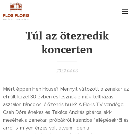
Túl az ötezredik
koncerten
2022.04.06
Miért éppen Hen House? Mennyit változott a zenekar az
elmúlt közel 30 évben és lesznek-e még teltházas,
asztalon táncolós, élőzenés bulik? A Floris TV vendégei
Cseh Dóra énekes és Takács András gitáros, akik
mesélnek a zenekari próbákról, kalandos fellépésekről és
arról is, milyen érzés volt átvenni idén a