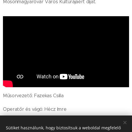
Mosonmagyaróvár Város Kultúrájáért díjat.
Műsorvezető: Fazekas Csilla
Operatőr és vágó: Hécz Imre
Sütiket használunk, hogy biztosítsuk a weboldal megfelelő
Share