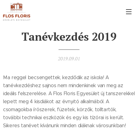
Tanévkezdés 2019
2019.09.01
Ma reggel becsengettek, kezdődik az iskola! A
tanévkezdéshez sajnos nem mindenkinek van meg az
ideális felszerelése. A Flos Floris Egyesület új tanszerekkel
lepett meg 4 kisdiákot az évnyitó alkalmából. A
csomagokba írószerek, füzetek, körzők, tolltartók,
további technikai eszközök és egy kis tízórai is került.
Sikeres tanévet kívánunk minden diáknak városunkban! ‍‍