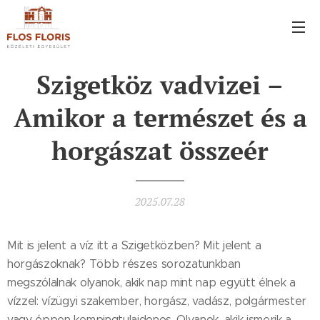
Szigetköz vadvizei –
Amikor a természet és a
horgászat összeér
2025.07.28
Mit is jelent a víz itt a Szigetközben? Mit jelent a
horgászoknak? Több részes sorozatunkban
megszólalnak olyanok, akik nap mint nap együtt élnek a
vízzel: vízügyi szakember, horgász, vadász, polgármester
vagy éppen kempingtulajdonos. Olyanok, akik ismerik a