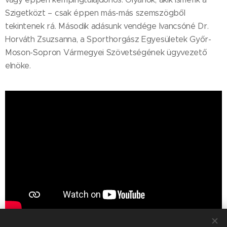
Szigetközt – csak éppen más-más szemszögből
tekintenek rá. Második adásunk vendége Ivancsóné Dr.
Horváth Zsuzsanna, a Sporthorgász Egyesületek Győr-
Moson-Sopron Vármegyei Szövetségének ügyvezető
elnöke.