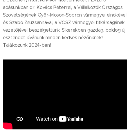
adásunkban dr. Kovács Péterrel, a Vállalkozók Országos
Szövetségének Győr-Moson-Sopron vármegyei elnökével
és Szabó Zsuzsannával, a VOSZ vármegyei titkárságának
vezetőjével beszélgettünk. Sikerekben gazdag, boldog új
esztendőt kívánunk minden kedves nézőnknek!
Találkozunk 2024-ben!