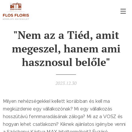
"Nem az a Tiéd, amit
megeszel, hanem ami
hasznosul belőle"
2023.12.30
Milyen nehézségekkel kellett korábban és kell ma
megküzdenie egy vállalkozónak? Mi egy vállalkozás
hosszútávú fennmaradásának záloga? Mi az a VOSZ és
hogyan lehet csatlakozni? Kiknek ajánlatos igénybe venni
a Széchenyi Kártya MAX hiteltermékeit? Évzáró