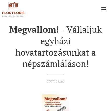
Megvallom
! - Vállaljuk
egyházi
hovatartozásunkat a
népszámláláson!
2022.09.30