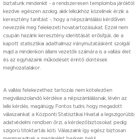
biztatunk mindenkit - a rendszeresen templomba járóktól
kezdve egészen azokig, akik lelkükhöz közelinek érzik a
keresztény tanítást -, hogy a népszámlálási kérdőíven
nevezzék meg felekezeti hovatartozásukat. Ezzel nem
csupán hazánk keresztény identitását erősítjük, de a
kapott statisztikai adathalmaz iránymutatásként szolgál
majd a mindenkori állami vezetők számára is a vallási élet
és az egyházaink működését érintő döntések
meghozatalakor.
A vallási felekezethez tartozás nem kötelezően
megválaszolandó kérdése a népszámlálásnak, lévén az
lelki kérdés, magánügy. Fontos tudni, hogy megadott
válaszainkat a Központi Statisztikai Hivatal a legszigorúbb
adatvédelmi rendben őrzi, a kérdezőbiztosokat pedig
szigorú titoktartás köti. Válaszaink így egész biztosan
megmaradnak a magánélet berkein belül.