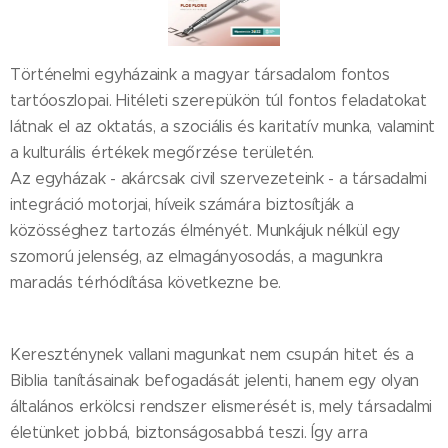
Történelmi egyházaink a magyar társadalom fontos
tartóoszlopai. Hitéleti szerepükön túl fontos feladatokat
látnak el az oktatás, a szociális és karitatív munka, valamint
a kulturális értékek megőrzése területén.
Az egyházak - akárcsak civil szervezeteink - a társadalmi
integráció motorjai, híveik számára biztosítják a
közösséghez tartozás élményét. Munkájuk nélkül egy
szomorú jelenség, az elmagányosodás, a magunkra
maradás térhódítása következne be.
Kereszténynek vallani magunkat nem csupán hitet és a
Biblia tanításainak befogadását jelenti, hanem egy olyan
általános erkölcsi rendszer elismerését is, mely társadalmi
életünket jobbá, biztonságosabbá teszi. Így arra