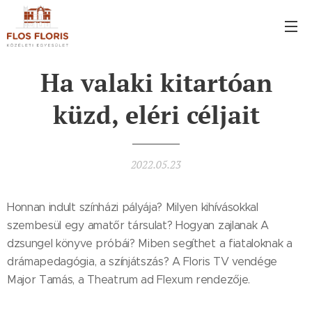
Ha valaki kitartóan
küzd, eléri céljait
2022.05.23
Honnan indult színházi pályája? Milyen kihívásokkal
szembesül egy amatőr társulat? Hogyan zajlanak A
dzsungel könyve próbái? Miben segíthet a fiataloknak a
drámapedagógia, a színjátszás? A Floris TV vendége
Major Tamás, a Theatrum ad Flexum rendezője.