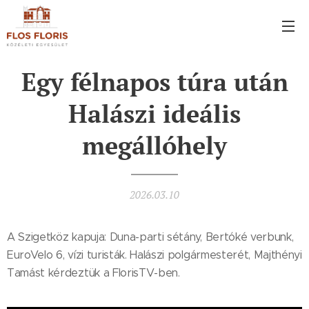
Egy félnapos túra után
Halászi ideális
megállóhely
2026.03.10
A Szigetköz kapuja: Duna-parti sétány, Bertóké verbunk,
EuroVelo 6, vízi turisták. Halászi polgármesterét, Majthényi
Tamást kérdeztük a FlorisTV-ben.