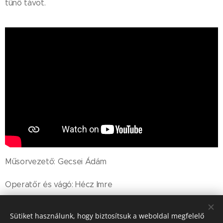
tűnő távot.
Műsorvezető: Gecsei Ádám
Operatőr és vágó: Hécz Imre
Sütiket használunk, hogy biztosítsuk a weboldal megfelelő
Share