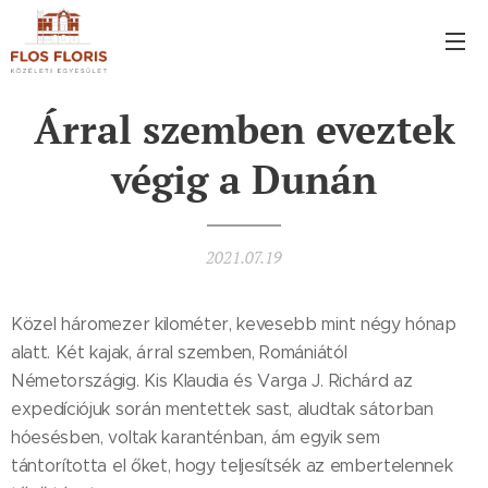
Árral szemben eveztek
végig a Dunán
2021.07.19
Közel háromezer kilométer, kevesebb mint négy hónap
alatt. Két kajak, árral szemben, Romániától
Németországig. Kis Klaudia és Varga J. Richárd az
expedíciójuk során mentettek sast, aludtak sátorban
hóesésben, voltak karanténban, ám egyik sem
tántorította el őket, hogy teljesítsék az embertelennek