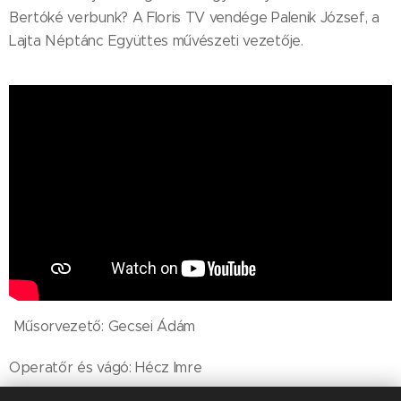
Bertóké verbunk? A Floris TV vendége Palenik József, a
Lajta Néptánc Együttes művészeti vezetője.
Műsorvezető: Gecsei Ádám
Operatőr és vágó: Hécz Imre