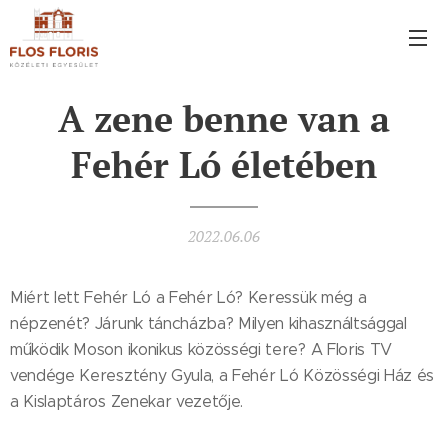
A zene benne van a
Fehér Ló életében
2022.06.06
Miért lett Fehér Ló a Fehér Ló? Keressük még a
népzenét? Járunk táncházba? Milyen kihasználtsággal
működik Moson ikonikus közösségi tere? A Floris TV
vendége Keresztény Gyula, a Fehér Ló Közösségi Ház és
a Kislaptáros Zenekar vezetője.