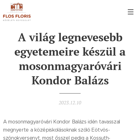
A világ legnevesebb
egyetemeire készül a
mosonmagyaróvári
Kondor Balázs
2023.12.10
A mosonmagyaróvári Kondor Balázs idén tavasszal
megnyerte a középiskolásoknak szóló Eötvös-
szónokversenyt, most ősszel pedig a Kossuth-