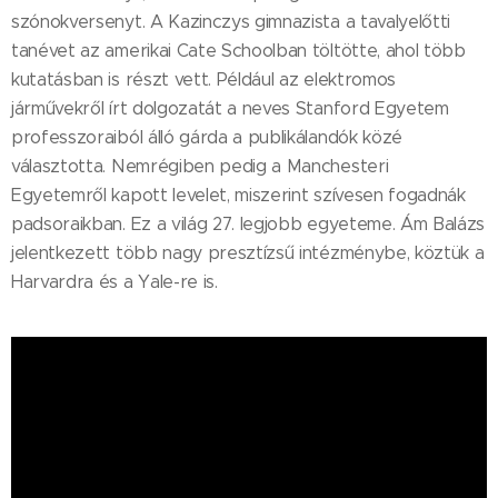
szónokversenyt. A Kazinczys gimnazista a tavalyelőtti
tanévet az amerikai Cate Schoolban töltötte, ahol több
kutatásban is részt vett. Például az elektromos
járművekről írt dolgozatát a neves Stanford Egyetem
professzoraiból álló gárda a publikálandók közé
választotta. Nemrégiben pedig a Manchesteri
Egyetemről kapott levelet, miszerint szívesen fogadnák
padsoraikban. Ez a világ 27. legjobb egyeteme. Ám Balázs
jelentkezett több nagy presztízsű intézménybe, köztük a
Harvardra és a Yale-re is.