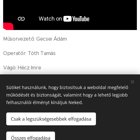
Műsorvezető: Gecsei Ádám
Operatőr: Tóth Tamás
Vágó: Hécz Imre
Sütiket használunk, hogy biztosítsuk a weboldal megfelelő
Share
működését és biztonságát, valamint hogy a lehető legjobb
felhasználói élményt kínáljuk Neked.
Csak a legszükségesebbek elfogadása
© 2021 Flos Floris Közéleti Egyesület
Összes elfogadása