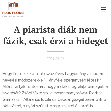
A piarista diák nem
fázik, csak érzi a hideget
2021.05.26
Hogy fér össze a több száz éves hagyomány a modern
nevelési módszerekkel? Hányféle szegénység létezik?
Miért tartják fontosnak, hogy a diák megtalálja önmagát, a
hivatását? Zsódi Viktorral, a mosonmagyaróvári Piarista
Gimnázium, Általános Iskola és Óvoda igazgatójával online
oktatásról, a nyári szünet programjairól és arról is