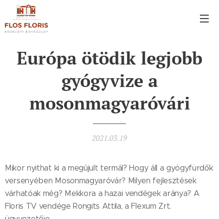
Európa ötödik legjobb
gyógyvize a
mosonmagyaróvári
2021.03.19
Mikor nyithat ki a megújult termál? Hogy áll a gyógyfürdők
versenyében Mosonmagyaróvár? Milyen fejlesztések
várhatóak még? Mekkora a hazai vendégek aránya? A
Floris TV vendége Rongits Attila, a Flexum Zrt.
ügyvezetője.