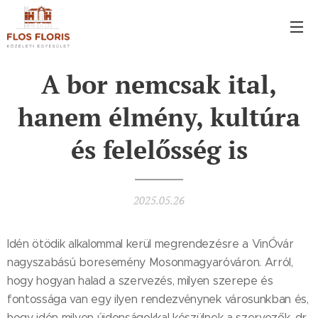
A bor nemcsak ital,
hanem élmény, kultúra
és felelősség is
2025.05.26
Idén ötödik alkalommal kerül megrendezésre a VinÓvár
nagyszabású boresemény Mosonmagyaróváron. Arról,
hogy hogyan halad a szervezés, milyen szerepe és
fontossága van egy ilyen rendezvénynek városunkban és,
hogy idén milyen újdonságokkal készülnek a szervezők, dr.