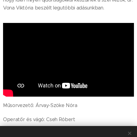
Vona Viktória beszélt legutóbbi adásunkban.
Műsorvezető: Árvay-Szöke Nóra
Operatőr és vágó: Cseh Róbert